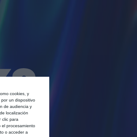
omo cookies, y
por un dispositivo
BAJO
ón de audiencia y
de localización
 clic para
o el procesamiento
e la IA en
to o acceder a