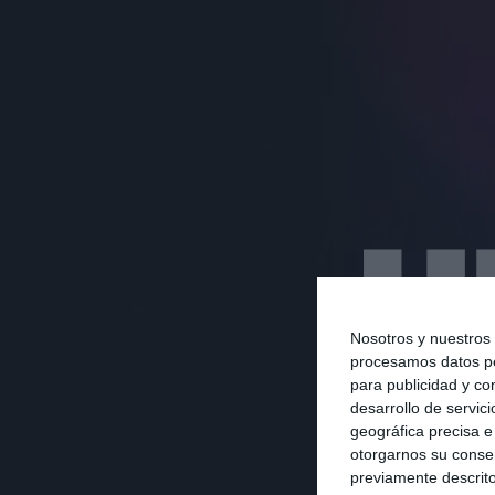
Nosotros y nuestros
procesamos datos per
LA 
para publicidad y co
desarrollo de servici
geográfica precisa e 
otorgarnos su conse
Reformas 
previamente descrito