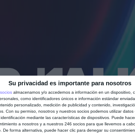
Su privacidad es importante para nosotros
socios
almacenamos y/o accedemos a información en un dispositivo, c
sonales, como identificadores únicos e información estándar enviada 
NUEVA ERA DEL TRA
ntenido personalizado, medición de publicidad y contenido, investigaci
os.
Con su permiso, nosotros y nuestros socios podemos utilizar datos 
identificación mediante las características de dispositivos. Puede hacer
ntimiento a nosotros y a nuestros 246 socios para que llevemos a cab
laborales, tendencias del sector e impacto real d
. De forma alternativa, puede hacer clic para denegar su consentimien