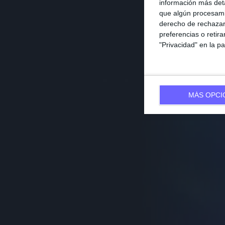
información más deta
que algún procesami
derecho de rechazar 
preferencias o retir
El afo
"Privacidad" en la pa
MÁS OPCI