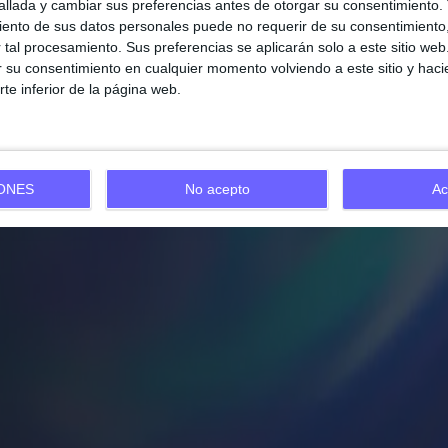
las organizaciones.
llada y cambiar sus preferencias antes de otorgar su consentimiento.
ento de sus datos personales puede no requerir de su consentimiento, 
tal procesamiento. Sus preferencias se aplicarán solo a este sitio we
Ups… se nos han acabado los lugares
ar su consentimiento en cualquier momento volviendo a este sitio y haci
ro está completo por ahora, pero si se libera alg
rte inferior de la página web.
reabriremos los registros.
¡Mantente atento!
ONES
No acepto
Ac
Reservar ahora